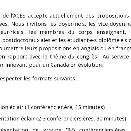
s de l’ACES accepte actuellement des propositions
ves. Nous invitons les doyen·ne·s, les vice-doyen·ne
ecteur·rice·s, les membres du corps enseignant, 
s postdoctoraux·ales et les étudiant·e·s diplômé·e·s 
oumettre leurs propositions en anglais ou en frança
 en rapport avec le thème du congrès : Au service
ur innovant pour un Canada en évolution.
especter les formats suivants :
on éclair (1 conférencier.ère, 15 minutes)
ntation éclair (2-3 conférenciers.ères, 30 minutes)
résentation de groupe (3-5 conférenciers.ères,