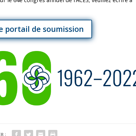
 le 64e congrès annuel de l’ACES, veuillez écrire à
re portail de soumission
R :