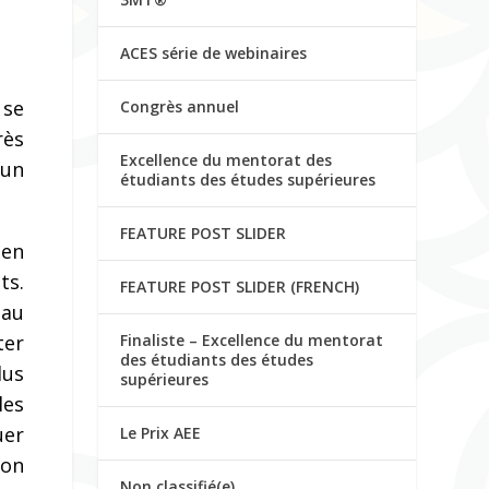
ACES série de webinaires
 se
Congrès annuel
rès
Excellence du mentorat des
 un
étudiants des études supérieures
FEATURE POST SLIDER
 en
ts.
FEATURE POST SLIDER (FRENCH)
 au
Finaliste – Excellence du mentorat
ter
des étudiants des études
lus
supérieures
les
uer
Le Prix AEE
ion
Non classifié(e)