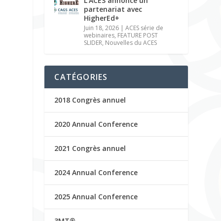
L’ACES annonce un
partenariat avec
HigherEd+
Juin 18, 2026
|
ACES série de
webinaires
,
FEATURE POST
SLIDER
,
Nouvelles du ACES
CATÉGORIES
2018 Congrès annuel
2020 Annual Conference
2021 Congrès annuel
2024 Annual Conference
2025 Annual Conference
3MT®