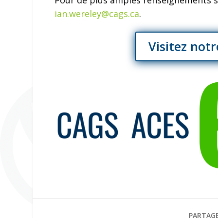
Pour de plus amples renseignements sur
ian.wereley@cags.ca
.
Visitez not
PARTAGE