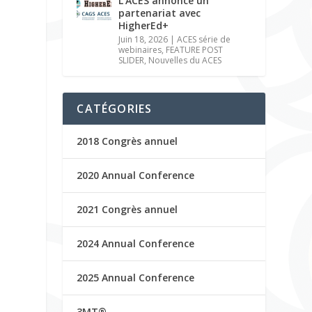
L’ACES annonce un
partenariat avec
HigherEd+
Juin 18, 2026
|
ACES série de
webinaires
,
FEATURE POST
SLIDER
,
Nouvelles du ACES
CATÉGORIES
2018 Congrès annuel
2020 Annual Conference
2021 Congrès annuel
2024 Annual Conference
2025 Annual Conference
3MT®