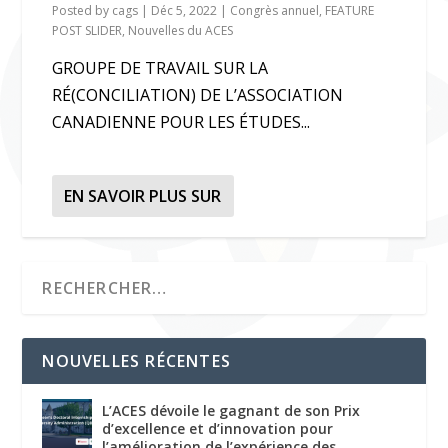
Posted by
cags
|
Déc 5, 2022
|
Congrès annuel
,
FEATURE
POST SLIDER
,
Nouvelles du ACES
GROUPE DE TRAVAIL SUR LA
RÉ(CONCILIATION) DE L’ASSOCIATION
CANADIENNE POUR LES ÉTUDES...
EN SAVOIR PLUS SUR
NOUVELLES RÉCENTES
L’ACES dévoile le gagnant de son Prix
d’excellence et d’innovation pour
l’amélioration de l’expérience des