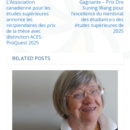
L’Association
Gagnante – Prix Dre
canadienne pour les
Suning Wang pour
études supérieures
l’excellence du mentorat
annonce les
des étudiant.e.s des
récipiendaires des prix
études supérieures de
de la thèse avec
2025
distinction ACES-
ProQuest 2025
RELATED POSTS